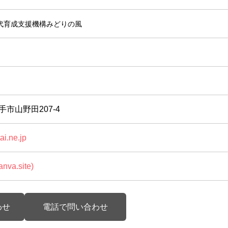
代育成支援機構みどりの風
久手市山野田207-4
i.ne.jp
a.site)
わせ
電話で問い合わせ